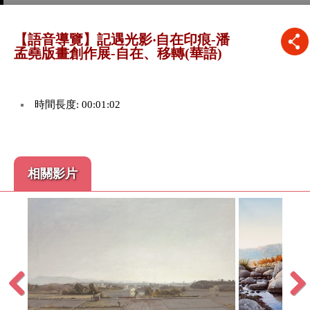
【語音導覽】記遇光影‧自在印痕-潘
孟堯版畫創作展-自在、移轉(華語)
時間長度: 00:01:02
相關影片
Previous
Next
:01:36