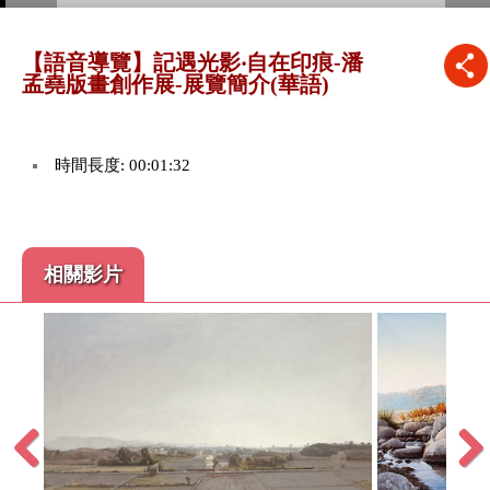
【語音導覽】記遇光影‧自在印痕-潘
孟堯版畫創作展-展覽簡介(華語)
時間長度: 00:01:32
相關影片
Previous
Next
:01:36