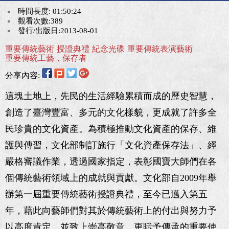
時間長度: 01:50:24
觀看次數:389
發行/出版日:2013-08-01
重要傳統藝術
授證典禮
紀念光碟
重要傳統表演藝術
重要傳統工藝，保存者
分享內容:
這塊土地上，先民的生活經驗累積而成的歷史智慧，
創造了臺灣豐富、多元的文化樣貌，更成就了許多全
民珍貴的文化資產。為積極推動文化資產的保存、維
護與傳習，文化部制訂施行「文化資產保存法」、經
嚴格審議作業，透過國家指定，表彰國寶大師們在各
個傳統藝術領域上的成就與貢獻。文化部自2009年舉
辦第一屆重要傳統藝術授證典禮，至今已邁入第五
年，藉此向藝師們對其於傳統藝術上的付出與努力予
以高度肯定，並致上崇高敬意，更賦予傳承的重要使