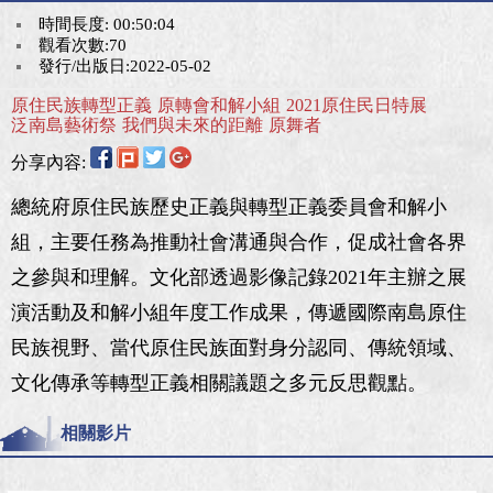
時間長度: 00:50:04
觀看次數:70
發行/出版日:2022-05-02
原住民族轉型正義
原轉會和解小組
2021原住民日特展
泛南島藝術祭
我們與未來的距離
原舞者
分享內容:
總統府原住民族歷史正義與轉型正義委員會和解小
組，主要任務為推動社會溝通與合作，促成社會各界
之參與和理解。文化部透過影像記錄2021年主辦之展
演活動及和解小組年度工作成果，傳遞國際南島原住
民族視野、當代原住民族面對身分認同、傳統領域、
文化傳承等轉型正義相關議題之多元反思觀點。
相關影片