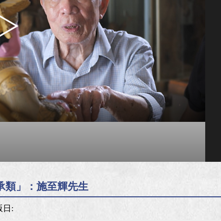
承類」：施至輝先生
版日: