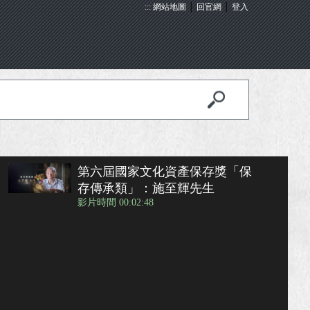
:::
網站地圖
│
回官網
│
登入
第六屆國家文化資產保存獎「保
存傳承類」：施至輝先生
影片時間 00:02:48