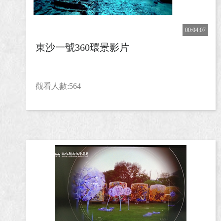
00:04:07
東沙一號360環景影片
觀看人數:564