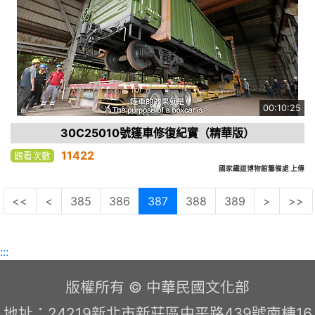
00:10:25
30C25010號篷車修復紀實（精華版）
11422
觀看次數
國家鐵道博物館籌備處 上傳
<<
<
385
386
387
388
389
>
>>
:::
版權所有 © 中華民國文化部
地址：24219新北市新莊區中平路439號南棟16