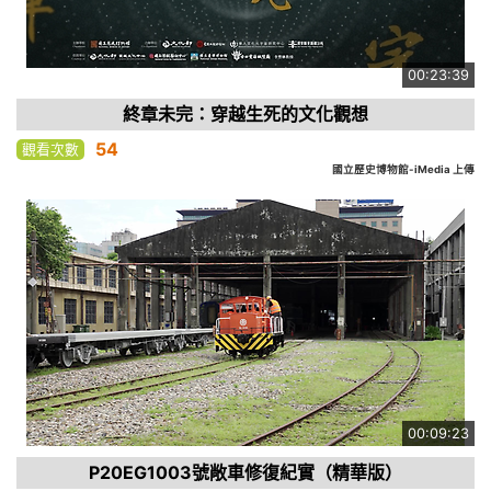
00:23:39
終章未完：穿越生死的文化觀想
54
觀看次數
國立歷史博物館-iMedia 上傳
00:09:23
P20EG1003號敞車修復紀實（精華版）