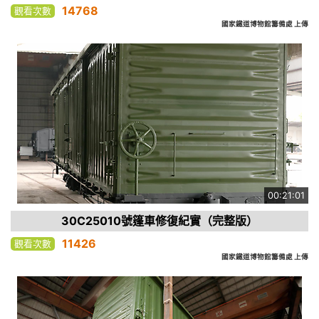
14768
觀看次數
國家鐵道博物館籌備處 上傳
00:21:01
30C25010號篷車修復紀實（完整版）
11426
觀看次數
國家鐵道博物館籌備處 上傳