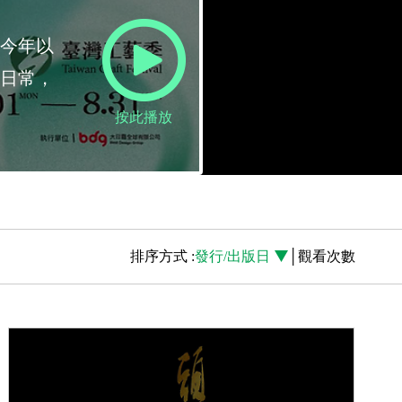
國立台灣工藝研究
。今年以
1954年從南投縣工藝
入日常，
化與扶植工藝產業。 
合平臺， 要讓工藝成
按此播放
排序方式 :
發行/出版日
│
觀看次數