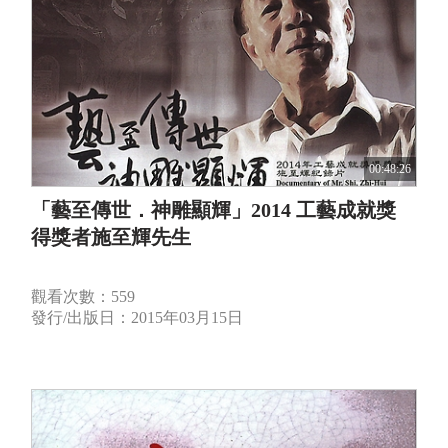
00:48:26
「藝至傳世．神雕顯輝」2014 工藝成就獎
得獎者施至輝先生
觀看次數：559
發行/出版日：2015年03月15日