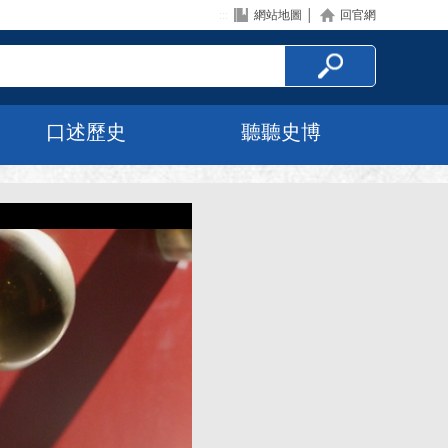
:::
網站地圖
│
回官網
口述歷史
聽聽史博