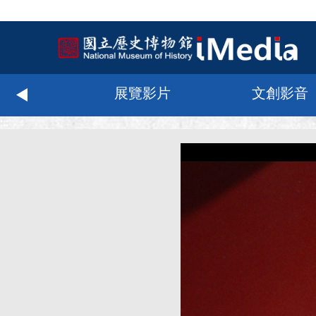
化科技
展覽影片
文創影音
:::