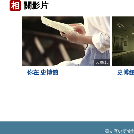
相
關影片
00:06:15
史博
你在 史博館
國立歷史博物館南