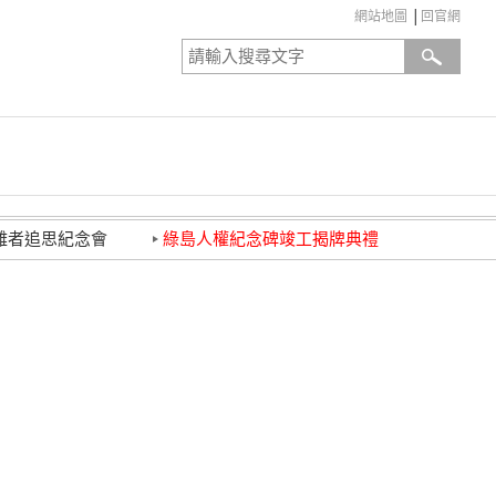
網站地圖
│
回官網
:::
難者追思紀念會
綠島人權紀念碑竣工揭牌典禮