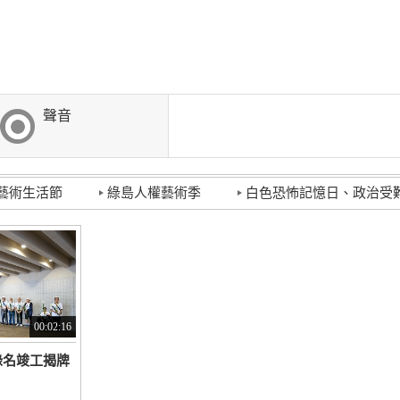
聲音
藝術生活節
綠島人權藝術季
白色恐怖記憶日、政治受
00:02:16
錄名竣工揭牌