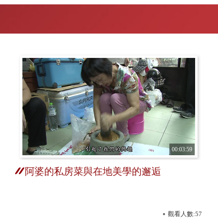
00:03:59
阿婆的私房菜與在地美學的邂逅
觀看人數:57