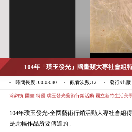
104年「璞玉發光」國畫類大專社會組特
時間長度: 00:03:40
觀看次數:12
發行/出版日:
涂鈞筑
國畫
特優
璞玉發光藝術行銷活動
國立新竹生活美
104年璞玉發光-全國藝術行銷活動大專社會
是此幅作品所要傳達的。