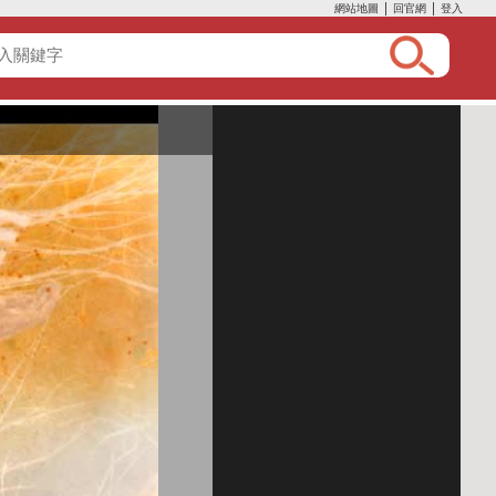
網站地圖
│
回官網
│
登入
:::