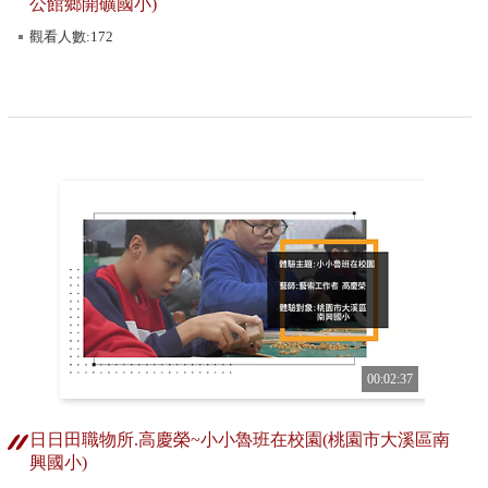
公館鄉開礦國小)
觀看人數:172
00:02:37
日日田職物所.高慶榮~小小魯班在校園(桃園市大溪區南
興國小)