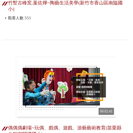
竹塹古峰窯.葉佐燁~陶藝生活美學(新竹市香山區南隘國
小)
觀看人數:553
00:02:41
偶偶偶劇場~玩偶、戲偶、遊戲、游藝藝術教育(苗栗縣