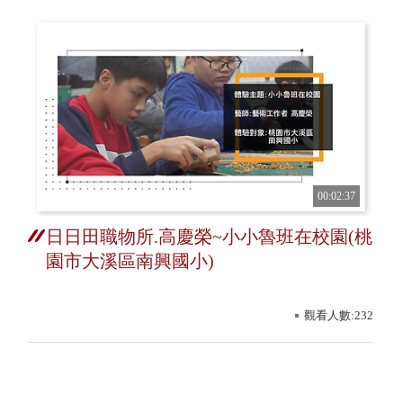
00:02:37
日日田職物所.高慶榮~小小魯班在校園(桃
園市大溪區南興國小)
觀看人數:232