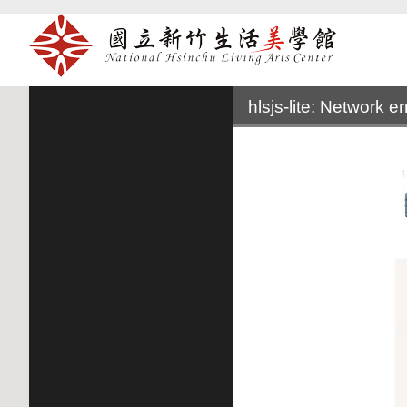
:::
hlsjs-lite: Network er