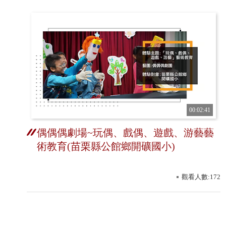
00:02:41
偶偶偶劇場~玩偶、戲偶、遊戲、游藝藝
術教育(苗栗縣公館鄉開礦國小)
觀看人數:172