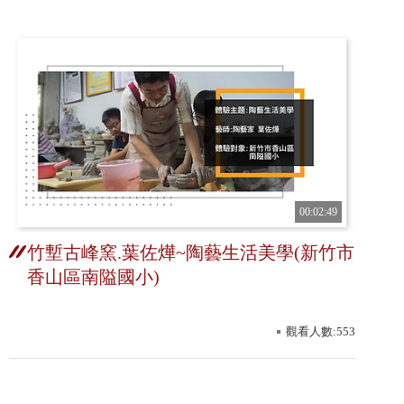
00:02:49
竹塹古峰窯.葉佐燁~陶藝生活美學(新竹市
香山區南隘國小)
觀看人數:553