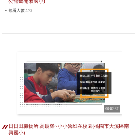
公館鄉開礦國小)
觀看人數:172
00:02:37
日日田職物所.高慶榮~小小魯班在校園(桃園市大溪區南
興國小)