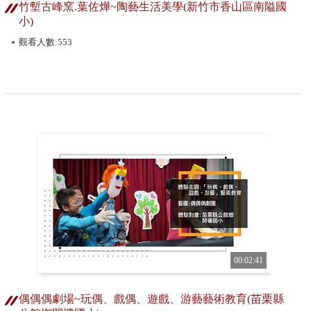
竹塹古峰窯.葉佐燁~陶藝生活美學(新竹市香山區南隘國
小)
觀看人數:553
00:02:41
偶偶偶劇場~玩偶、戲偶、遊戲、游藝藝術教育(苗栗縣