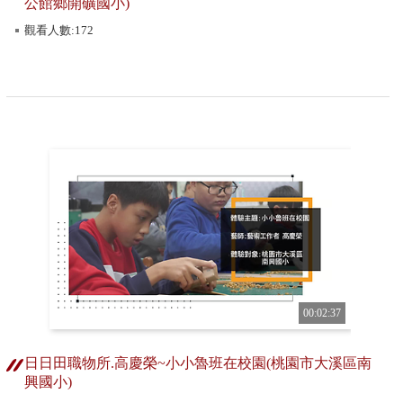
公館鄉開礦國小)
觀看人數:172
00:02:37
日日田職物所.高慶榮~小小魯班在校園(桃園市大溪區南
興國小)