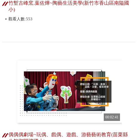
竹塹古峰窯.葉佐燁~陶藝生活美學(新竹市香山區南隘國
小)
觀看人數:553
00:02:41
偶偶偶劇場~玩偶、戲偶、遊戲、游藝藝術教育(苗栗縣