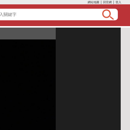
網站地圖
│
回官網
│
登入
:::