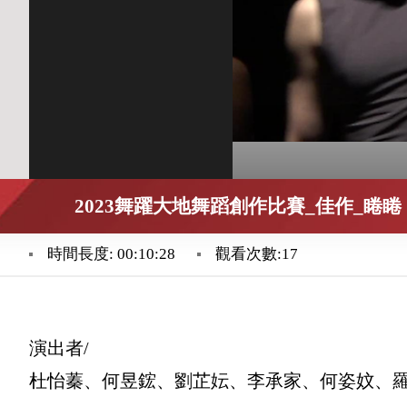
2023舞躍大地舞蹈創作比賽_佳作_睠睠
時間長度: 00:10:28
觀看次數:17
演出者/
杜怡蓁、何昱鋐、劉芷妘、李承家、何姿妏、