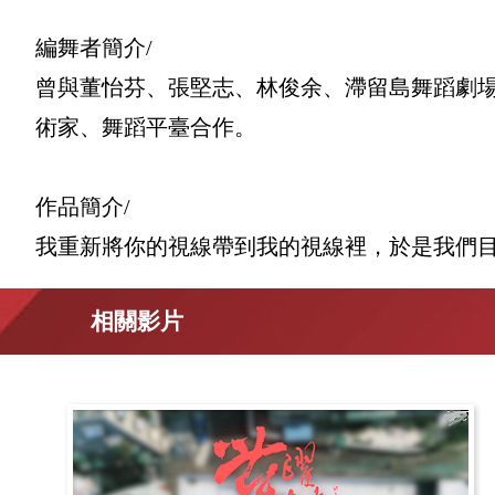
編舞者簡介/
曾與董怡芬、張堅志、林俊余、滯留島舞蹈劇場
術家、舞蹈平臺合作。
作品簡介/
我重新將你的視線帶到我的視線裡，於是我們
相關影片