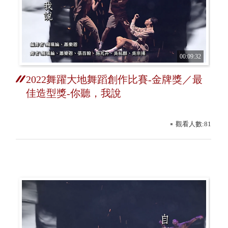
00:09:32
2022舞躍大地舞蹈創作比賽-金牌獎／最
佳造型獎-你聽，我說
觀看人數:81