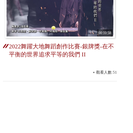
00:10:58
2022舞躍大地舞蹈創作比賽-銀牌獎-在不
平衡的世界追求平等的我們 II
觀看人數:51