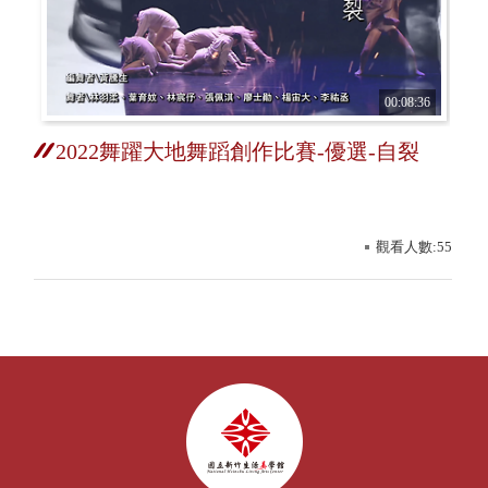
00:08:36
2022舞躍大地舞蹈創作比賽-優選-自裂
觀看人數:55