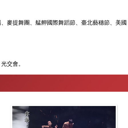
、麥提舞團、艋舺國際舞蹈節、臺北藝穗節、美國 A
目光交會。