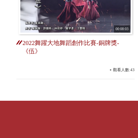
00:08:03
2022舞躍大地舞蹈創作比賽-銅牌獎-
《伍》
觀看人數:43