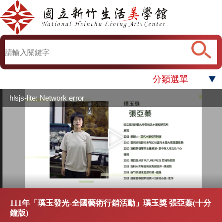
分類選單
hlsjs-lite: Network error
111年「璞玉發光-全國藝術行銷活動」璞玉獎 張亞蓁(十分
鐘版)