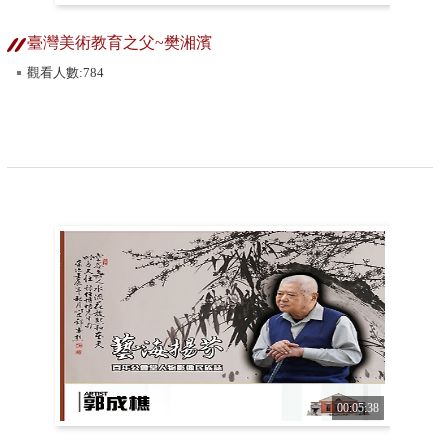
臺灣美術教育之父~樊湘濱
觀看人數:784
00:05:38