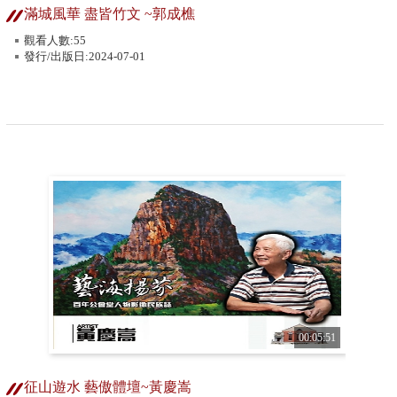
滿城風華 盡皆竹文 ~郭成樵
觀看人數:55
發行/出版日:2024-07-01
00:05:51
征山遊水 藝傲體壇~黃慶嵩