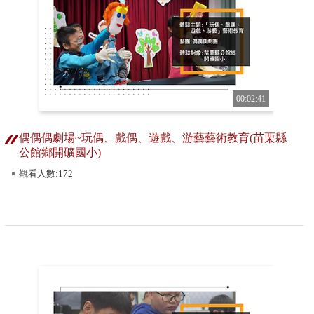
00:02:41
偶偶偶劇場~玩偶、戲偶、遊戲、游藝藝術教育(苗栗縣
公館鄉開礦國小)
觀看人數:172