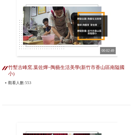
00:02:49
竹塹古峰窯.葉佐燁~陶藝生活美學(新竹市香山區南隘國
小)
觀看人數:553