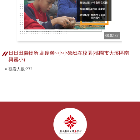
00:02:37
日日田職物所.高慶榮~小小魯班在校園(桃園市大溪區南
興國小)
觀看人數:232