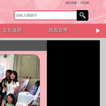
:::
網站地圖
│
回官網
文化遠朋
政風宣導
其他