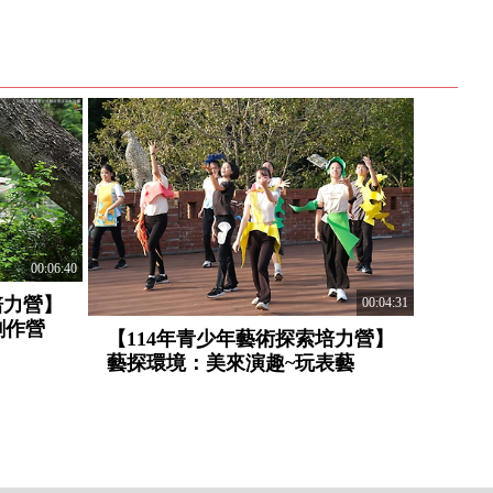
00:06:40
培力營】
00:04:31
樂創作營
【114年青少年藝術探索培力營】
藝探環境：美來演趣~玩表藝