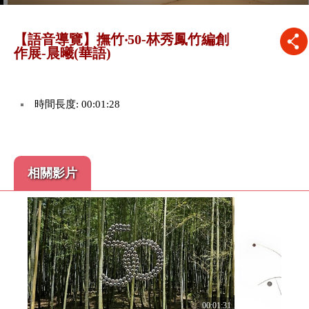
【語音導覽】撫竹‧50-林秀鳳竹編創
作展-晨曦(華語)
時間長度: 00:01:28
相關影片
:01:41
創作
00:01:31