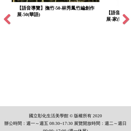
【語音導覽】撫竹‧50-林秀鳳竹編創作
【語音導覽】
展-50(華語)
展-家(華語)
Previous
Next
國立彰化生活美學館 © 版權所有 2020
辦公時間：週一～週五 08:30~17:30 展覽開放時間：週二～週日
09:00~17:00 (週一休展)