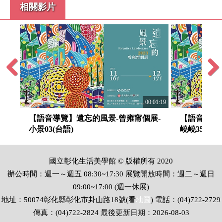
【語音導覽】遺忘的風景-曾雍甯個展-松
相關影片
雲05(華語)
影片時間 00:01:27
【語音導覽】遺忘的風景-曾雍甯個展-原
生的律動51(華語)
影片時間 00:01:24
Previous
Next
:01:56
00:01:19
【語音導覽】遺忘的風景-曾雍甯個展-春
展-
【語音導覽】遺忘的風景-曾雍甯個展-
【語音導覽
光錦04(華語)
小景03(台語)
嶢嶢35(台語
影片時間 00:01:31
【語音導覽】遺忘的風景-曾雍甯個展-迴
國立彰化生活美學館 © 版權所有 2020
01(華語)
辦公時間：週一～週五 08:30~17:30 展覽開放時間：週二～週日
影片時間 00:01:35
09:00~17:00 (週一休展)
地址：50074彰化縣彰化市卦山路18號(看
地圖
) 電話：(04)722-2729
【語音導覽】遺忘的風景-曾雍甯個展-光
傳真：(04)722-2824 最後更新日期：2026-08-03